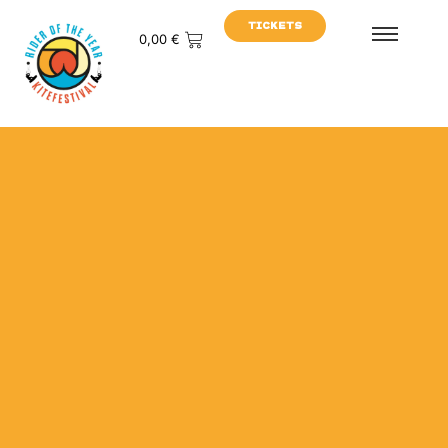
TICKETS
0,00
€