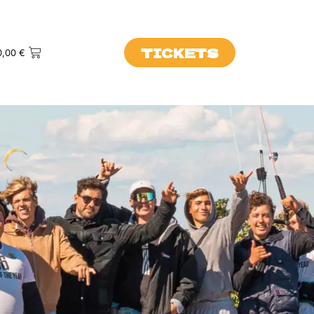
TICKETS
0,00
€