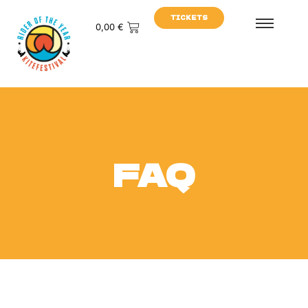
TICKETS
0,00
€
FAQ