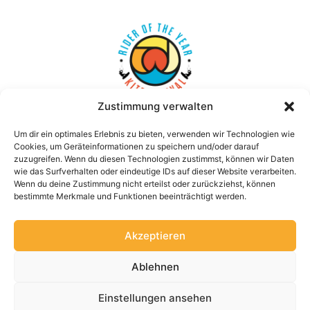
Zustimmung verwalten
Um dir ein optimales Erlebnis zu bieten, verwenden wir Technologien wie
NAVIGATE
ABOUT
Cookies, um Geräteinformationen zu speichern und/oder darauf
HOME
SPOT
zuzugreifen. Wenn du diesen Technologien zustimmst, können wir Daten
ABOUT
VEREIN
wie das Surfverhalten oder eindeutige IDs auf dieser Website verarbeiten.
LIVE
FAHRER
SHOP
AUSSTELLER
Wenn du deine Zustimmung nicht erteilst oder zurückziehst, können
KONTAKT
ANMELDUNG
bestimmte Merkmale und Funktionen beeinträchtigt werden.
FAQ
SPONSORING
LEGAL
Akzeptieren
AGBS
IMPRESSUM
VERSAND
DATENSCHUTZ
Ablehnen
WIDERRUFSRECHT
ZAHLUNGARTEN
Einstellungen ansehen